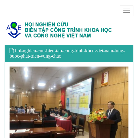
Toggl
naviga
hoi-nghien-cuu-bien-tap-cong-trinh-khcn-viet-nam-tung-
buoc-phat-trien-vung-chac