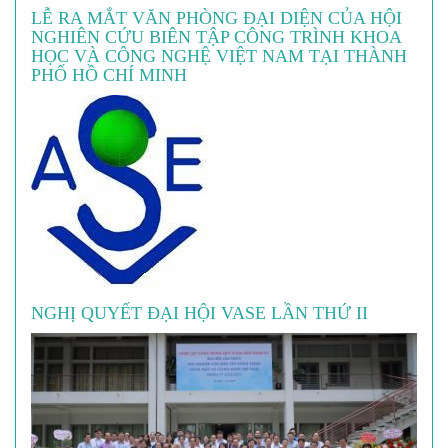
LỄ RA MẮT VĂN PHÒNG ĐẠI DIỆN CỦA HỘI
NGHIÊN CỨU BIÊN TẬP CÔNG TRÌNH KHOA
HỌC VÀ CÔNG NGHỆ VIỆT NAM TẠI THÀNH
PHỐ HỒ CHÍ MINH
NGHỊ QUYẾT ĐẠI HỘI VASE LẦN THỨ II