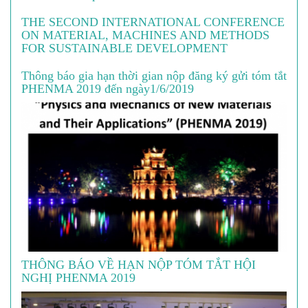
THE SECOND INTERNATIONAL CONFERENCE
ON MATERIAL, MACHINES AND METHODS
FOR SUSTAINABLE DEVELOPMENT
Thông báo gia hạn thời gian nộp đăng ký gửi tóm tắt
PHENMA 2019 đến ngày1/6/2019
THÔNG BÁO VỀ HẠN NỘP TÓM TẮT HỘI
NGHỊ PHENMA 2019