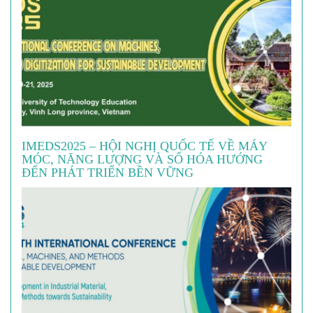
IMEDS2025 – HỘI NGHỊ QUỐC TẾ VỀ MÁY
MÓC, NĂNG LƯỢNG VÀ SỐ HÓA HƯỚNG
ĐẾN PHÁT TRIỂN BỀN VỮNG