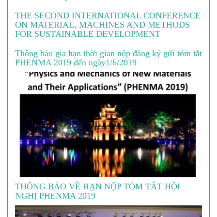
THE SECOND INTERNATIONAL CONFERENCE
ON MATERIAL, MACHINES AND METHODS
FOR SUSTAINABLE DEVELOPMENT
Thông báo gia hạn thời gian nộp đăng ký gửi tóm tắt
PHENMA 2019 đến ngày1/6/2019
THÔNG BÁO VỀ HẠN NỘP TÓM TẮT HỘI
NGHỊ PHENMA 2019