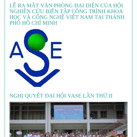
LỄ RA MẮT VĂN PHÒNG ĐẠI DIỆN CỦA HỘI
NGHIÊN CỨU BIÊN TẬP CÔNG TRÌNH KHOA
HỌC VÀ CÔNG NGHỆ VIỆT NAM TẠI THÀNH
PHỐ HỒ CHÍ MINH
NGHỊ QUYẾT ĐẠI HỘI VASE LẦN THỨ II