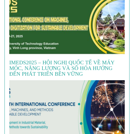
IMEDS2025 – HỘI NGHỊ QUỐC TẾ VỀ MÁY
MÓC, NĂNG LƯỢNG VÀ SỐ HÓA HƯỚNG
ĐẾN PHÁT TRIỂN BỀN VỮNG