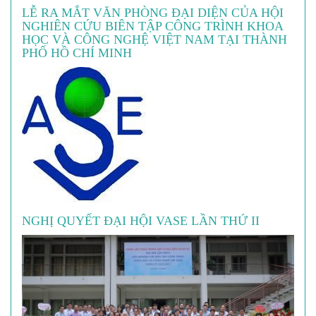
LỄ RA MẮT VĂN PHÒNG ĐẠI DIỆN CỦA HỘI
NGHIÊN CỨU BIÊN TẬP CÔNG TRÌNH KHOA
HỌC VÀ CÔNG NGHỆ VIỆT NAM TẠI THÀNH
PHỐ HỒ CHÍ MINH
NGHỊ QUYẾT ĐẠI HỘI VASE LẦN THỨ II