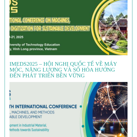
IMEDS2025 – HỘI NGHỊ QUỐC TẾ VỀ MÁY
MÓC, NĂNG LƯỢNG VÀ SỐ HÓA HƯỚNG
ĐẾN PHÁT TRIỂN BỀN VỮNG