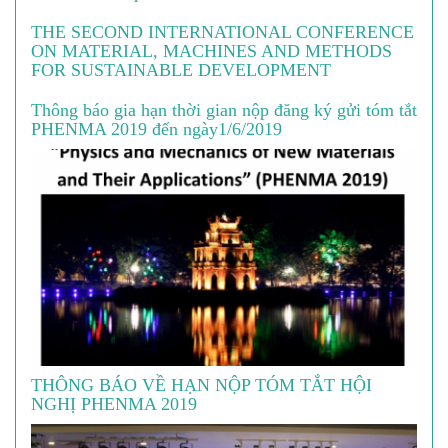
THE SECOND INTERNATIONAL CONFERENCE
ON MATERIAL, MACHINES AND METHODS
FOR SUSTAINABLE DEVELOPMENT
Thông báo gia hạn thời gian nộp đăng ký gửi tóm tắt
PHENMA 2019 đến ngày1/6/2019
THÔNG BÁO VỀ HẠN NỘP TÓM TẮT HỘI
NGHỊ PHENMA 2019