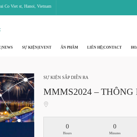
i Co Viet st, Hanoi, Vietnam
C|NEWS
SỰ KIỆN|EVENT
ẤN PHẨM
LIÊN HỆ|CONTACT
HO
SỰ KIỆN SẮP DIỄN RA
MMMS2024 – THÔNG
0
0
Hours
Minutes