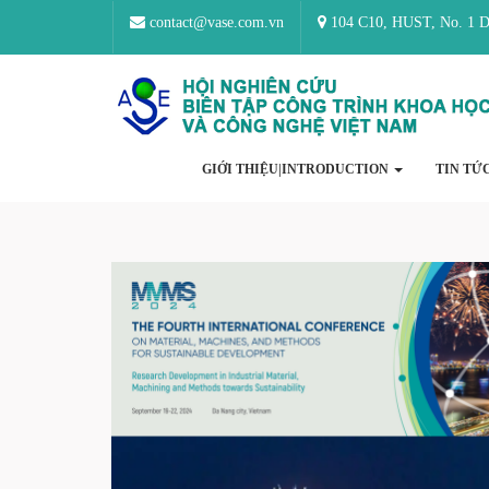
contact@vase.com.vn
104 C10, HUST, No. 1 Da
GIỚI THIỆU|INTRODUCTION
TIN TỨ