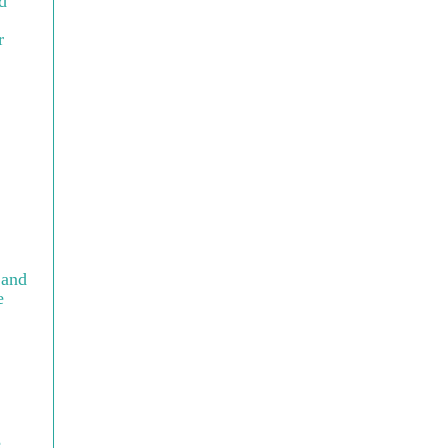
d
r
 and
e
e