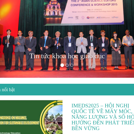
Tin tức khoa học giáo dục
 nổi bật
IMEDS2025 – HỘI NGHỊ
QUỐC TẾ VỀ MÁY MÓC,
NĂNG LƯỢNG VÀ SỐ H
HƯỚNG ĐẾN PHÁT TRIỂ
BỀN VỮNG