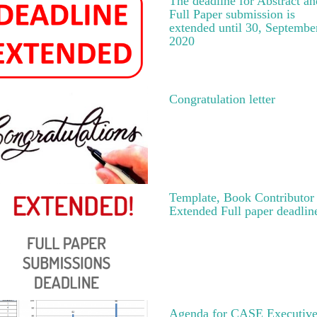
The deadline for Abstract an
Full Paper submission is
extended until 30, Septembe
2020
Congratulation letter
Template, Book Contributor
Extended Full paper deadlin
Agenda for CASE Executiv