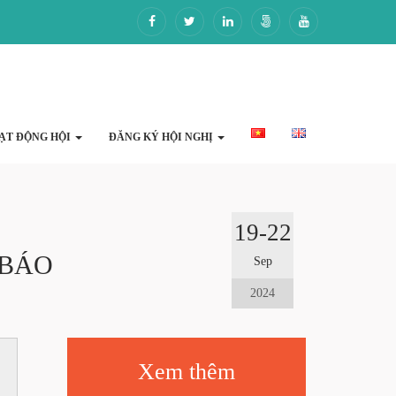
ẠT ĐỘNG HỘI
ĐĂNG KÝ HỘI NGHỊ
19-22
 BÁO
Sep
2024
Xem thêm