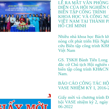
LỄ RA MẮT VĂN PHÒNG
DIỆN CỦA HỘI NGHIÊN 
BIÊN TẬP CÔNG TRÌNH
KHOA HỌC VÀ CÔNG N
VIỆT NAM TẠI THÀNH 
HỒ CHÍ MINH
Nhiều nhà khoa học Bách kh
nòng cốt phát triển Hội Ngh
cứu Biên tập công trình K
Việt Nam
GS. TSKH Bành Tiến Long 
đắc cử Chủ tịch Hội nghiên
biên tập công trình KH&CN
Nam.
BÁO CÁO CÔNG TÁC HỘ
VASE NHIỆM KỲ I, 2016-
Giấy mời và chương trình Đ
hội VASE nhiệm kỳ 2, ngày
06-2022