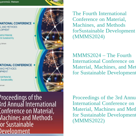
The Fourth International
Conference on Material,
Machines, and Methods
forSustainable Development
(MMMS2024)
MMMS2024 – The Fourth
International Conference on
Material, Machines, and Me
for Sustainable Developmen
Proceedings of the 3rd Annu
International Conference on
Material, Machines and Met
for Sustainable Developmen
(MMMS2022)