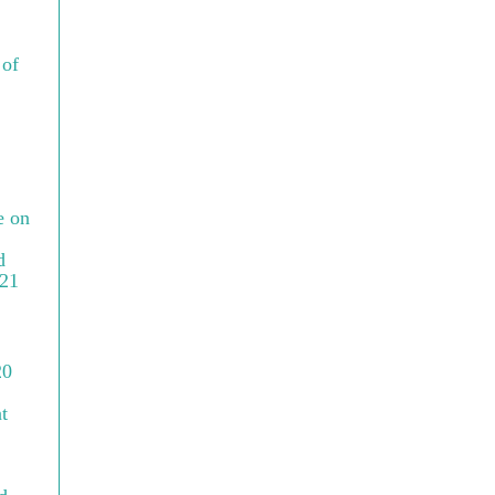
 of
e on
d
021
20
t