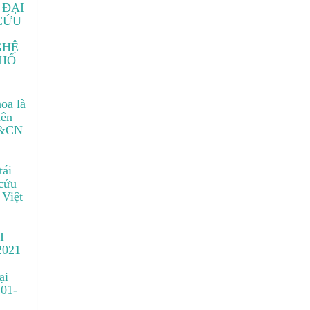
 ĐẠI
CỨU
GHỆ
PHỐ
oa là
iên
H&CN
tái
 cứu
 Việt
I
2021
ại
 01-