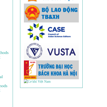
thods
t
al
hods
t