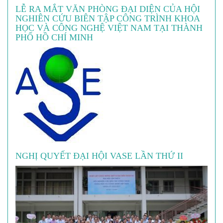
LỄ RA MẮT VĂN PHÒNG ĐẠI DIỆN CỦA HỘI
NGHIÊN CỨU BIÊN TẬP CÔNG TRÌNH KHOA
HỌC VÀ CÔNG NGHỆ VIỆT NAM TẠI THÀNH
PHỐ HỒ CHÍ MINH
NGHỊ QUYẾT ĐẠI HỘI VASE LẦN THỨ II