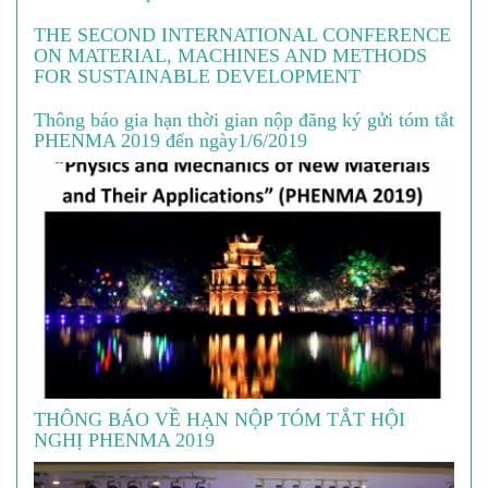
THE SECOND INTERNATIONAL CONFERENCE
ON MATERIAL, MACHINES AND METHODS
FOR SUSTAINABLE DEVELOPMENT
Thông báo gia hạn thời gian nộp đăng ký gửi tóm tắt
PHENMA 2019 đến ngày1/6/2019
THÔNG BÁO VỀ HẠN NỘP TÓM TẮT HỘI
NGHỊ PHENMA 2019