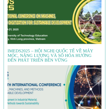
IMEDS2025 – HỘI NGHỊ QUỐC TẾ VỀ MÁY
MÓC, NĂNG LƯỢNG VÀ SỐ HÓA HƯỚNG
ĐẾN PHÁT TRIỂN BỀN VỮNG