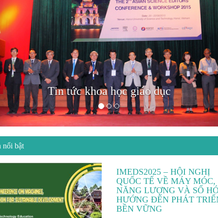
Tin tức khoa học giáo dục
 nổi bật
IMEDS2025 – HỘI NGHỊ
QUỐC TẾ VỀ MÁY MÓC,
NĂNG LƯỢNG VÀ SỐ H
HƯỚNG ĐẾN PHÁT TRIỂ
BỀN VỮNG