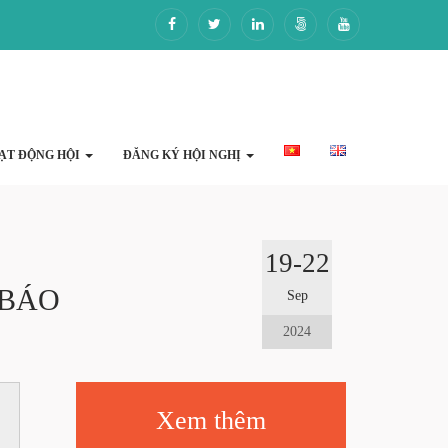
ẠT ĐỘNG HỘI
ĐĂNG KÝ HỘI NGHỊ
19-22
 BÁO
Sep
2024
Xem thêm