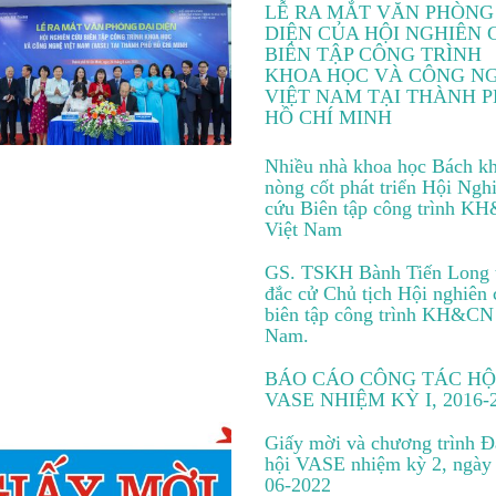
LỄ RA MẮT VĂN PHÒNG
DIỆN CỦA HỘI NGHIÊN 
BIÊN TẬP CÔNG TRÌNH
KHOA HỌC VÀ CÔNG N
VIỆT NAM TẠI THÀNH 
HỒ CHÍ MINH
Nhiều nhà khoa học Bách kh
nòng cốt phát triển Hội Ngh
cứu Biên tập công trình K
Việt Nam
GS. TSKH Bành Tiến Long 
đắc cử Chủ tịch Hội nghiên
biên tập công trình KH&CN
Nam.
BÁO CÁO CÔNG TÁC HỘ
VASE NHIỆM KỲ I, 2016-
Giấy mời và chương trình Đ
hội VASE nhiệm kỳ 2, ngày
06-2022