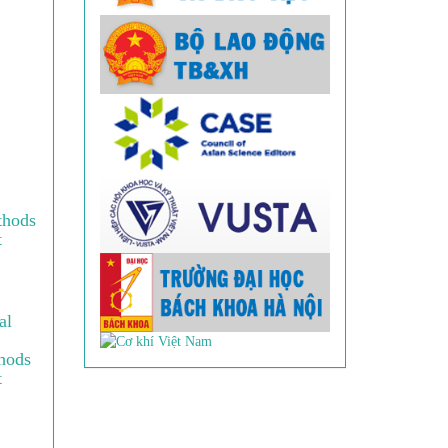
thods
t
al
hods
t