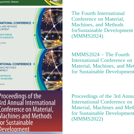
The Fourth International
Conference on Material,
Machines, and Methods
forSustainable Development
(MMMS2024)
MMMS2024 – The Fourth
International Conference on
Material, Machines, and Me
for Sustainable Developmen
Proceedings of the 3rd Annu
International Conference on
Material, Machines and Met
for Sustainable Developmen
(MMMS2022)