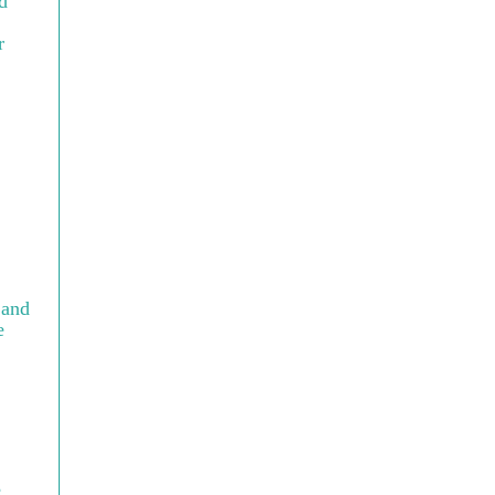
d
r
 and
e
e