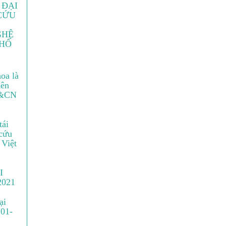
 ĐẠI
CỨU
GHỆ
PHỐ
oa là
iên
H&CN
tái
 cứu
 Việt
I
2021
ại
 01-