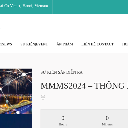
i Co Viet st, Hanoi, Vietnam
C|NEWS
SỰ KIỆN|EVENT
ẤN PHẨM
LIÊN HỆ|CONTACT
HO
SỰ KIỆN SẮP DIỄN RA
MMMS2024 – THÔNG
0
0
Hours
Minutes