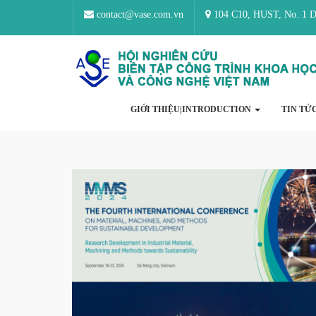
contact@vase.com.vn
104 C10, HUST, No. 1 Da
GIỚI THIỆU|INTRODUCTION
TIN TỨ