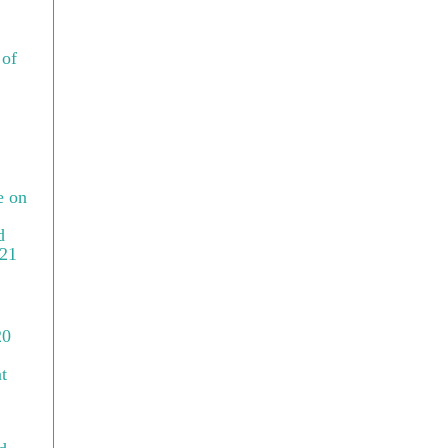
 of
e on
d
021
20
t