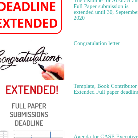
The deadline for Abstract an
Full Paper submission is
extended until 30, Septembe
2020
Congratulation letter
Template, Book Contributor
Extended Full paper deadlin
Agenda for CASE Executiv